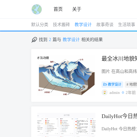
首页
关于
默认分类
技术搬砖
教学设计
故事奇谈
生活琐事
找到
2
篇与
教学设计
相关的结果
最全冰川地貌
2024-10-04
图片 在高山和高
消融时，地表积雪
教学设计
# 地
自身重力作用或冰
形成一系列冰川地
admin
2年前
雪的积累量和年消
季节变化，冬季积
为多年积雪区，雪
DailyHot
2023-12-29
川形成在雪线以上
线高度的主要因素
DailyHot 
0℃以下。 气温
imsyy大佬，后端项目：