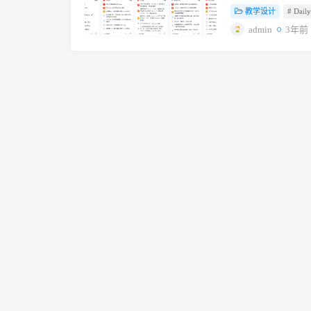
纬雪线位置较低。
教学设计
# Dail
img图片 一、准
降水量 地球上雪
前后端分离，需要准备
admin
3年前
示意图图片 迎风
hot.bbit.fun 二、
压带降水量较少，
https://github
线高度要比副热带
文件内修改 image-202
坡向） 在同一朝
nodejs npm -ynp
向主要影响降水和日
【PM2管理器5.5
坡为 5800-5
20231229104
位置低，北坡降水
v18.19.0，等待
半球大陆性较强的
pnpm，点击【安装】 
南坡向阳，融雪快
目 启动文件：选择网站根目
坡示意图图片 2
他的默认不用管，点击提
冰，最后形成冰川
射添加域名 image-20
在升华再结晶作用
目录下的.evn文
雪盖厚度的增加，
是如 腾讯云 阿里
成块状冰川冰。（
6688，其它服务器
的历史。匠心地理
览器输入：http://
雪化和成冰作用过
片 2、Docker
密度大、透明度高
clone https://githu
紧密。 当接近熔
运行 docker run -p 
以能实现塑性变形