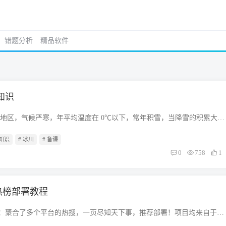
错题分析
精品软件
知识
纬地区，气候严寒，年平均温度在 0℃以下，常年积雪，当降雪的积累大于
逐年增厚，积雪逐渐变成粒雪，再由粒雪变成微蓝色的冰川冰。冰川冰受
理知识
# 冰川
# 备课
层压力作用沿斜坡缓慢运动，就形成冰川。 地表经受过冰川强烈的塑造，
貌。 一、冰川和冰川作用 1、雪线 雪线：在高山和高纬地区，地表年降
0
758
1
融量相等的界线。（常年积雪区的下界） 图片 山区的积雪面积和高度随
雪区扩大，积雪高度下降。夏季积雪区缩小，积雪高度上升。 在雪线以上
线以下为季节积雪区。（雪线的高度是寒冷气候地貌的一条重要界线，冰
今日热榜部署教程
，一个地方的高度如果低于该区的雪线高度，就不能形成冰川。） 决定雪
： 温度 形成多年积雪，首先取决于近地面空气层的温度是否长期保持在
今日热榜：聚合了多个平台的热搜，一页尽知天下事，推荐部署！项目均来自于
影响雪线高低示意图图片 气温随高度和纬度而变化，低纬雪线位置较高，高
DailyHotApi，前端项目：DailyHot image-20231229102444696图片