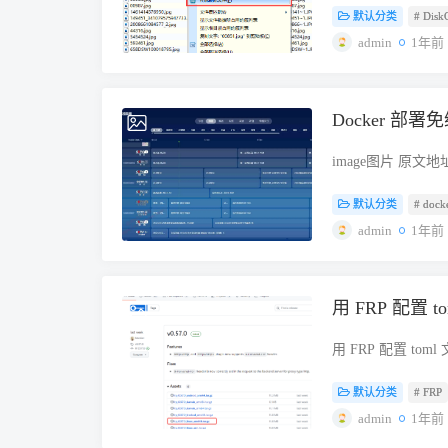
: 6比较： Raymon
默认分类
# Disk
的删除文件或是格
72块饼干。给孩子一
复呢？这里，小编
admin
1年前
原来 3:5。 Jay 
什么要彻底擦除数
Raymond □ □ □ 
删除文件或格式化
Raymond！其实
果不对这些数据进
能直接对齐。 用“24
Docker 部署
2025-01-12
据。 这可能会导
24 = 48看份数差
特别是在出售、捐
以建议直接用“补格子”。
image图片 原文地址 h
人手中。即使将设
5x+24 = 1:3利用比例
作者防止项目泛滥加
是非常重要的，可
了 72块。给孩子一
默认分类
# dock
统生成的 AES 密钥复
保信息安全。 如
3 Jay买了饼干和
Telegram 鉴权
admin
1年前
通过各种手段，将
很多孩子会混。 原来： Coo
学出国的网络环境以及登
数据被存储在计算
Muffins □ □谁
Token 两个参数，
的形式进行编码。
大成5份： 乘2.5： Co
运行。 ​image图片
所占用的存储空间
用 FRP 配置 
2025-01-06
5Cookies少了： 3
“2、Docker co
中显示，但它的数
144块答案： Ja
取镜像，如果镜像无
组硬盘上的数据来
用 FRP 配置 t
么？谁没变？怎么做Pr
址】； 1、使用 Do
复软件或专业的数
2、一台外网无法访
转移法）Problem
Docker 运行命令： docke
式化或是其他原因
默认分类
# FRP
务器，实现通过外
让他们先问自己三个
allinone yousha
来越容易。 如何
载软件 GitHub：https:
admin
1年前
果没人没变，就要用
docker run -d --name
据：使用 Disk
https://github.c
Ratios）应用题
/var/run/docker.sock