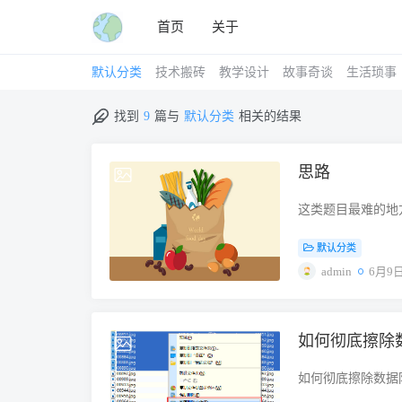
首页
关于
默认分类
技术搬砖
教学设计
故事奇谈
生活琐事
找到
9
篇与
默认分类
相关的结果
思路
2026-06-09
这类题目最难的地方
练习单的设计非常
默认分类
移，有时候是减少
列方程，而是用“画
admin
6月9
（ratio）像切蛋
1 Jay 和 Raymo
少块？ 第一步：画原来的比
如何彻底擦除数
2025-02-05
5份第二步：画后来的比
的！所以： Jay
如何彻底擦除数据防
倍： Jay □ □ □ 
https://www.dis