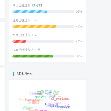
13
今日已经过去
小时
56%
5
这周已经过去
天
71%
7
本月已经过去
天
22%
8
今年已经过去
个月
66%
3D标签云
代理
Github Action
学生优惠
一键
金刚长寿功
阿里云
图床
证书申请
serv00
wordpress
rclone
ipv6
docker
AdGuard Home
cf_workers
sharex
文本分享
张至顺
windows
FRP
无root
searx
qBittorrent
内网穿透
iptv
Vaultwarden
云主机监控