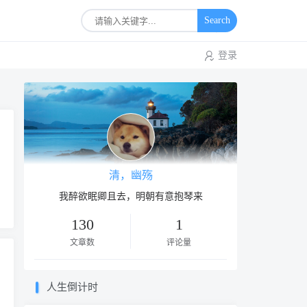
Search
登录
清，幽殇
我醉欲眠卿且去，明朝有意抱琴来
130
1
文章数
评论量
人生倒计时