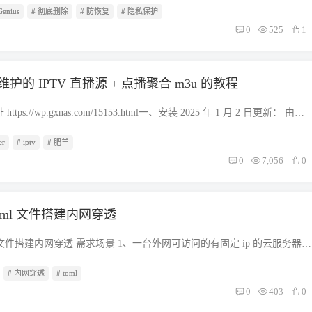
d： 5份 → 6份多了： 1份 = 24块所以： Jay： 3份 = 72块答案： Jay 买了
Genius
# 彻底删除
# 防恢复
# 隐私保护
式化磁盘无法让数据彻底消失。怎样做才能永久擦除数据，防止数据被恢
句话： “谁没动，就对齐谁。”这里： Jay没动，所以对齐Jay。Problem 2
介绍三种方法，让数据消失无踪，就连专业技术人员也无法恢复回来。 为
0
525
1
给了 Raymond 24块。 比变成 1:3。 这一题最容易错。 先画原来： Jay □ □ □
据？ 彻底擦除数据是为了保护个人隐私和防止敏感信息落入他人手中。当
□ □后来： Jay □ Raymond □ □ □即： 1 : 3 谁没变？ 很多孩子会说：
硬盘时，这些数据实际上并没有被完全删除，而是被标记为可被覆盖。如
错。 因为： Raymond收到了24块， Jay给出了24块。 两个人都变了。所以不
行彻底擦除，那么有可能会被恶意人士使用数据恢复软件来恢复这些数
是转移量”讲 24块是： Jay ←少24 Raymond ←多24总共拉开距离： 24 +
免维护的 IPTV 直播源 + 点播聚合 m3u 的教程
致个人信息、银行账户、社交媒体账户、电子邮件以及其他敏感信息泄露。
： 原来： 3 : 5 差2份后来： 1 : 3 差2份差还是2份！ 很多孩子会迷惑。 所
赠、维修电子设备、电脑、硬盘、手机等设备时，这些信息可能会落入他
 设一份=x。 原来： Jay = 3x Raymond = 5x转移24后： 3x−24 :
ttps://wp.gxnas.com/15153.html一、安装 2025 年 1 月 2 日更新： 由于
备还原出厂设置，也不能完全保证数据被彻底删除。因此，彻底擦除数据
： 3(3x−24)=5x+24 9x−72=5x+24 4x=96 x=24Jay： 3x=72答案： Jay 买
入了鉴权，操作步骤改成： ①先到【​这里​ 】生成 AES 密钥，同时把系
以帮助保护个人隐私和敏感信息，防止未经授权的人访问自己的数据，确
句话： “给来给去，两个人都变了。”所以： 不能找“没变的人”。Problem
er
# iptv
# 肥羊
制； ​image图片​ ②加入【​作者 Telegram 交流群​ 】，并打开【​作者
何防止数据被恢复？ 首先要了解一下数据恢复的基本原理。数据恢复是指
玛芬， 比是3:5。 Jay吃掉24块饼干后， 比变成1:2。 这里和第一题很像，但
机器人​ 】，粘贴 AES 密钥，生成 Userid 和专属 Token（注意：此步骤需要科
0
7,056
0
已经丢失的数据恢复出来的过程。其原理基于计算机存储数据的方式。当
kies : Muffins Cookies □ □ □ Muffins □ □ □ □ □后来： Cookies □
录 Telegram）； ​图片​ ③填入申请到得上一步骤生成的 Userid 和
机硬盘或其他储存介质上时，它们被分成许多小的块或扇区，并以二进制
没变？ Muffins（玛芬没被吃掉）。所以对齐Muffins。 后来的： 1 : 2把2份扩
生成一键部署 docker 的命令； ​image图片​ ④回到群晖 SSH 下，粘贴命令
当一个文件被删除或格式化时，计算机并没有真正删除它，而是将该文件
okies 2.5份 Muffins 5份变成： 2.5 : 5比较： 原来： 3 : 5后来： 2.5 :
​ 使用 Docker 方式或者使用 Docker compose 方式部署二选一（本教程用
标记为可用空间，以便存储新的数据。因此，虽然该文件不再在文件系统
toml 文件搭建内网穿透
−2.5=0.5份而这0.5份就是： 24块所以： 1份 = 48块原来Cookies： 3份 =
mpose 方式”）；由于 docker 域名被墙，网络环境需要保证 docker 可以正常拉
据仍然存在于硬盘上，只是无法直接访问。 数据恢复的过程通过分析和重
y 原来买了 144块饼干。最后帮孩子总结成一张“判断表” 题目类型24代表什
法拉取的，请参考【本教程】设置，或者【自行搭建 docker 加速地
找回这些被标记为可用空间的文件。常用的恢复数据的方法是使用数据恢
oml 文件搭建内网穿透 需求场景 1、一台外网可访问的有固定 ip 的云服务器
oblem 1增加24块Jay没变对齐JayProblem 2转移24块没人没变列式（或
cker 方式： 复制 “2025 年 1 月 2 日更新” 内容中的第④个步骤生成的
据恢复服务。这些方法可以重建已损坏的文件系统结构，找回已删除、格
问的无固定 ip 的本地家用电脑 需求：将云服务器搭建为一台内网穿透服
 3减少24块Muffins没变对齐Muffins我在给四、五年级学生讲这类题时，会
r run -d --restart unless-stopped --net=host --privileged=true --name
丢失的数据。数据恢复软件功能强大，操作简单，让数据恢复操作变得越
# 内网穿透
# toml
网访问家用电脑（网页）的功能。且即使没有域名也可通过公网访问。 下
问题： ① 24是“增加、减少，还是转移”？ ② 谁的数量没有变？ ③ 如
ndefeiyang/allinone部署 watchtower 自动监听肥羊 IPTV 的 allinone 镜像更新：
确保数据被销毁无法恢复呢？目前常用的方法有两种： 使用软件擦除数
//github.com/fatedier/frp releases 页面：
0
403
0
列式。 孩子一旦养成这三个判断习惯，类似的“等值比（Equivalent
 watchtower --restart unless-stopped -v
Genius 软件擦除数据，可以将磁盘扇区清零，覆盖数据，让数据无法恢复。
om/fatedier/frp/releases 官方文档：https://gofrp.org/zh-cn 根据自己实际情况选
”基本都能自己分析出来，而不会看到“24”和“3:5”就机械套公式。
:/var/run/docker.sock containrrr/watchtower allinone -c --schedule "0 0 2 * *