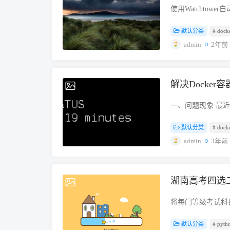
已经删除的文件无
使用 yum 安装 syste
进制文件、给执行权限： curl
\=> "M3U8"
unless-stopped po
使用Watchtower自动更
工存入大量的数据
systemd（Debian/
static/releases/late
一般直播间只会提供两
/volume1/docker/
Docker 可以迅
第一步、打开 Dis
vim /etc/systemd
/usr/local/bi
"second" \=> 
看到提示 ​图片​ 输入 h
默认分类
# dock
最新镜像实现，当运
除分区空闲空间”
server After = netw
./usr/local/bin
画质去直播间看看，
http://192.168.0.
使用 Watchto
admin
2年前
掉，不会删除现有数
命令，改为实际存放frps的路径 
占用了，这里我把端口
画质" "3" \=> "低
Docker Hub 地址：http
务并删除旧有镜像。 D
步、确认没有问题后，
= multi-user.targ
端口信息写到配置文
platform=hls&li
@livednowgroup 地址
配置好 docker-co
systemctl stop frps
本的 qbittorr
IP:35455/huya/
部 Docker 服务都使
设置为开机自启 sudo 
好管理员密码后才停
解决Docker容器
2023-11-28
IP:35455/huya/
Docker Compose 文件 v
后台管理端口” ，输入用
么 qbittorr
hwcdn、hscdn、ws
container_name: wat
名和密码分别对应 frps.t
机密码会在服务状态
一、问题现象 最近在
4，最后的代理链接示例： h
/var/run/docker.soc
登录之后 frp 控
IP:1000访问，
如下 运行容器 [root@nod
https://www.youtu
WATCHTOWER_DEB
功了，也就意味着内网
行 别忘了设置管理员
默认分类
# dock
/data:/fluentd/log
IP:35455/youtu
WATCHTOWER_SCH
frpc.toml​文件： # f
/etc/systemd/syst
programming externa
admin
3年前
https://www.yy.c
中，WATCHTOWER
transport.tls.ena
Line Client After=
(c2b238f6b003b1f78
m3u 地址可以在电脑上
Watchtower
服务端端口 auth.met
ExecStart=/usr/local
iptables --wait -t f
到 iptv 插件中使用。 
后者的单位为秒 (S)
证密码 [[proxies]]
failure TimeoutS
ACCEPT: iptables:
Shutrrr 发送通知。
湖南高考四选
2023-08-29
"127.0.0.1" # 客
qbittorrent syst
资料得知是docke
WATCHTOWER_LIF
到服务端端口（服务器需放
systemctl start qbi
程 [root@node-11 ~
WATCHTOWER_NOTIF
将每门等级考试科
像头 type = "tcp" 
状态查看随机生成的管理员密码
停止docker默认网桥dock
@BotFather​ 创建
分布原则,确定各等
户端服务端口 remote
下目录： /root/.confi
install bridge-util
IOS 用户使用 Bark
默认分类
# pyth
计入考生总成绩时,
"test-http" type 
curl -L https://git
docker至此，成功运行doc