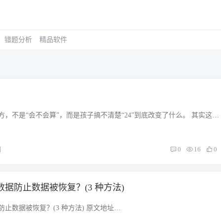
错题分析
精品软件
，不是“会不会算”，而是孩子搞不清楚“24”到底改变了什么。 其实这张
好，它是想训练孩子一种思维： 同样是“24”，有时候是增加，有时候是转
。 要先看“谁变了，谁没变”，再去算。 给小学生讲，我建议不要一开始
条形图（Bar Model）”的方法。 先建立一个核心口诀 让孩子先记住： 比
日
0
16
0
糕。 谁变了，就改谁的蛋糕块。 谁没变，就拿“没变的人”当参照。 Problem
nd 的饼干比是 3:5。 Raymond 又买了24块后， 比变成 1:2。 Jay 原来买了多
 原来： Jay ：Raymond Jay □ □ □ Raymond □ □ □ □ □即： 3份 ：
据防止数据被恢复？(3 种方法)
 后来： Jay □ Raymond □ □也就是： 1份 ：2份但注意： Jay没有买新
虽然从3份变成1份， 其实代表的是同一个数量。 因此： 把后来的1份扩大3
止数据被恢复？(3 种方法) 原文地址
Raymond □ □ □ □ □ □变成： 3 : 6第三步：找24代表什么 原来： 3 : 5后来： 3
kgenius.cn/resource/erase-data-permanently.html数据恢复变得越来越容易，单纯