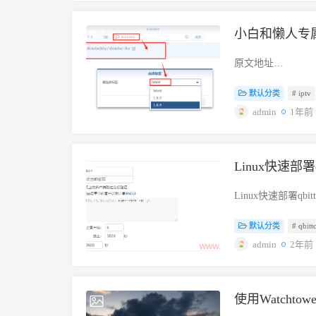
物理破坏存储设备
择，家用电脑和服务
*"2、使用 Docke
但是，这种方式成
ubuntu 的 /et
Docker compose 文件内
小白和懒人专属
2025-01-05
收站或是使用 Shi
frpc.toml​文件，
privileged: true co
使用数据恢复软件
格式的配置文件，在后
图片​ 二、肥羊 IP
原文地址
需要在删除文件的
口：7000（可自定
启聚合TV直播服务，
https://laosu.t
如果文件已经删除
服务器提供商设置的防
（仅对gaoma、it
默认分类
# iptv
%BA%E4%B8%93
DiskGeniu
加监听端口 sudo fire
务被部署至服务器上，
0/什么是 doubebly/
admin
1年前
底删除文件” 菜单
firewall-cmd --p
的反代域名/tv.m3
能用，不含任何广告，
钮。 ​图片​ 填
安全里设置： ​图片​ 
https的，如果反
持 linux/amd64​
覆盖删除的文件。
置文件 frp.toml
口，那就把端口照样加上去
署，无需复杂的安装过
开始删除文件。 
查看frp服务状态信息 w
Linux快速部署qbi
2024-12-04
举个例子：https://www
兼容性强：可以在多种 
了。 ​图片​ 教
网访问则改成0.0.0.0 w
m3u 地址： http://你
式： M3U：一
而是想把整个分区甚
选）后台登录用户名 we
Linux快速部署qbittor
IP:35455:35455/b
文本格式的播放列表，通
免费版来清除数据。
#transport.tls.
bash 脚本，这个
片​ 4、斗鱼一起看： ht
源，适合希望通过互
或磁盘，然后点击 
方式 #auth.tok
默认分类
# qbitt
任意的 Linux 操
IP:35455:354
册表中搜索 doubebl
侧选中整个磁盘，例如 
口，所有对服务器
qbittorent
admin
2年前
制(live.douyi
latest​ 版本对
被此功能擦除的数
#vhostHTTPPor
是下载给个执行权限运
方式，默认flv）：http
netstat -tunl
充扇区数据的字符
传统的启动方式是直接敲命令
单，有新版本了下载
三种流媒体传输方式【(www
docker run -d \ --re
即可。 ​图片​ 
麻烦，而且如果要
本，作者每次发布新的 qbi
认flv】：http://你的IP
itv:latest也可以用
使用Watchto
2024-12-02
“确定”按钮，软件
启动（推荐） 安装
本。有人说 1.2 好，
平台platform参数
version: '3' service