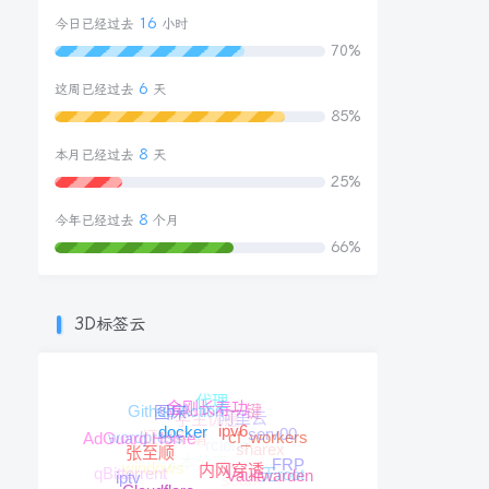
16
今日已经过去
小时
70%
6
这周已经过去
天
85%
8
本月已经过去
天
25%
8
今年已经过去
个月
66%
3D标签云
代理
Github Action
金刚长寿功
一键
学生优惠
图床
阿里云
证书申请
serv00
wordpress
ipv6
rclone
docker
AdGuard Home
cf_workers
sharex
文本分享
张至顺
windows
FRP
无root
qBittorrent
searx
内网穿透
iptv
Vaultwarden
云主机监控