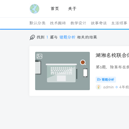
首页
关于
默认分类
技术搬砖
教学设计
故事奇谈
生活琐事
找到
1
篇与
错题分析
相关的结果
湖湘名校联合体
2022-11-02
第6题，除草布在我
草，保水，保土；
次重庆森林火灾灭
错题分析
近城市（人口密度
admin
4年
大： 山区交通不
17（4）简述此
空气污染加剧：破
林更新。 18（
带来那些问题？（
不足，甚至断流；