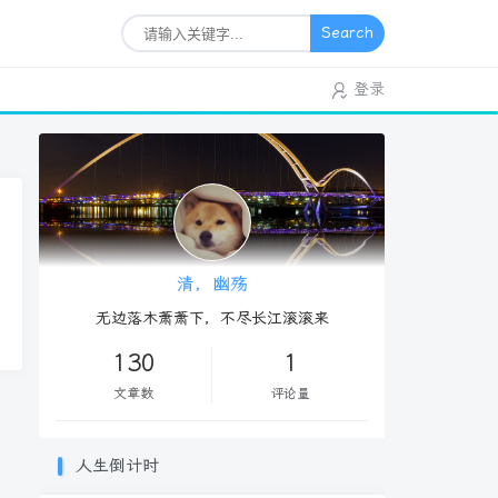
Search
登录
清，幽殇
无边落木萧萧下，不尽长江滚滚来
130
1
文章数
评论量
人生倒计时