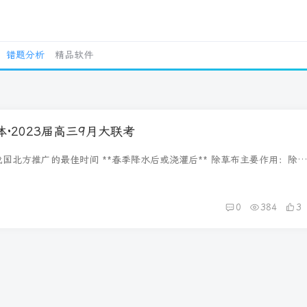
错题分析
精品软件
·2023届高三9月大联考
国北方推广的最佳时间 **春季降水后或浇灌后** 除草布主要作用：除
我国北方春季回温快，有利于杂草生长且春季春旱多大风 17（3）分析此
火难度大，压力大的原因（6分） 此次山火着火点多，火势大： 着火点靠
大的地方），周边建筑、人口、景点多，山火没及时灭掉，产生的损失
前
0
384
3
便，灭火设备难以及时运到和展开： 高温晴朗天气加剧了灭火难度。
次山火之后对重庆地理环境产生的影响（6分） 不利影响：造成重庆及周边
坏生物的多样性：水土流失加剧。 有利影响：增加土壤肥力，有利于森
3）建设高坝大库实施一级开发将增加上千万亩农田，农田增加你认为可能会
4分） 上游地区增加灌溉面积，消耗了过多的水资源，造成中下游水资源
 水资源利用效率低，浪费严重； 盲目增加灌溉面积、大水漫灌会使土地