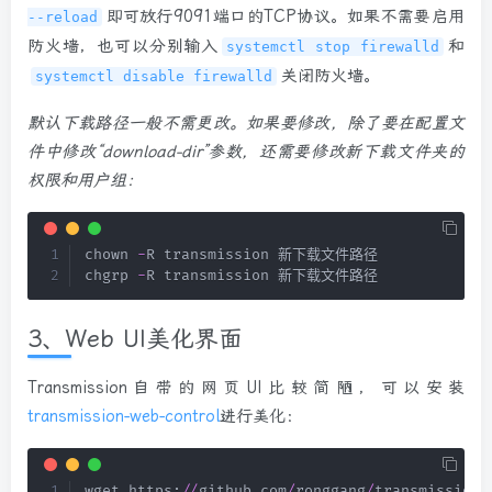
即可放行9091端口的TCP协议。如果不需要启用
--reload
防火墙，也可以分别输入
和
systemctl stop firewalld
关闭防火墙。
systemctl disable firewalld
默认下载路径一般不需更改。如果要修改，除了要在配置文
件中修改“download-dir”参数，还需要修改新下载文件夹的
权限和用户组：
chown 
-
R transmission 新下载文件路径

chgrp 
-
R transmission 新下载文件路径
3、Web UI美化界面
Transmission自带的网页UI比较简陋，可以安装
transmission-web-control
进行美化：
wget https
:
/
/
github
.
com
/
ronggang
/
transmission
-