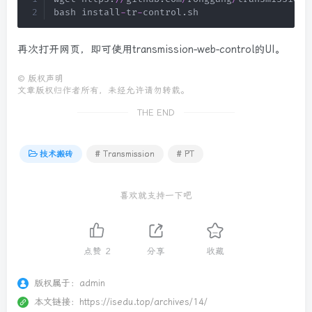
bash install
-
tr
-
control
.
sh
再次打开网页，即可使用transmission-web-control的UI。
©
版权声明
文章版权归作者所有，未经允许请勿转载。
THE END
技术搬砖
# Transmission
# PT
喜欢就支持一下吧
点赞
2
分享
收藏
版权属于：
admin
本文链接：
https://isedu.top/archives/14/