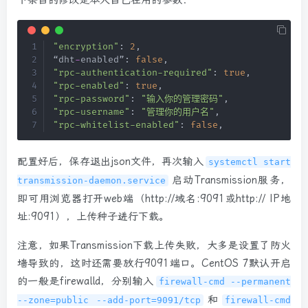
下条目的修改是本人自己在用的参数：
"encryption"
:
2
,
“dht
-
enabled”
:
false
,
"rpc-authentication-required"
:
true
,
"rpc-enabled"
:
true
,
"rpc-password"
:
"输入你的管理密码"
,
"rpc-username"
:
"管理你的用户名"
,
"rpc-whitelist-enabled"
:
false
,
配置好后，保存退出json文件，再次输入
systemctl start
启动Transmission服务，
transmission-daemon.service
即可用浏览器打开web端（http://域名:9091或http:// IP地
址:9091），上传种子进行下载。
注意，如果Transmission下载上传失败，大多是设置了防火
墙导致的，这时还需要放行9091端口。CentOS 7默认开启
的一般是firewalld，分别输入
firewall-cmd --permanent
和
--zone=public --add-port=9091/tcp
firewall-cmd