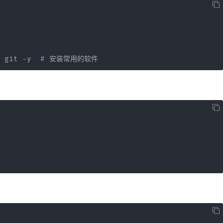
 git 
-
y  
#
 安装常用的软件