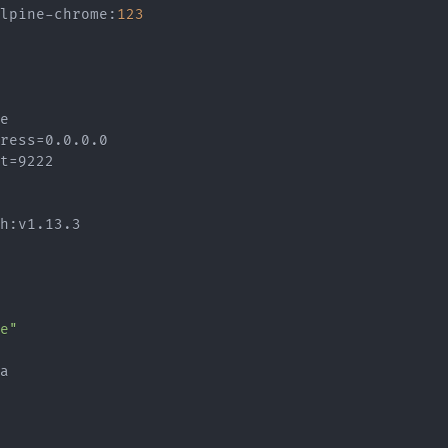
lpine
-
chrome
:
123
e

ress=0.0.0.0

t=9222

h
:
v1.13.3

e"
a
