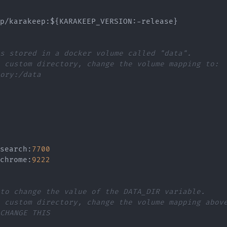
p/karakeep
:
$
{
KARAKEEP_VERSION
:
-
release
}
s stored in a docker volume called "data".
 custom directory, change the volume mapping to:
ory:/data
search
:
7700
chrome
:
9222
to change the value of the DATA_DIR variable.
 custom directory, change the volume mapping abov
CHANGE THIS