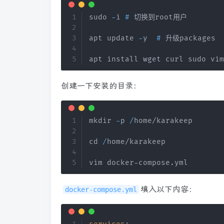
sudo 
-
i 
#
 切换到root用户

apt update 
-
y  
#
 升级packages

apt install wget curl sudo vim
创建一下安装的目录：
mkdir 
-
p 
/
home/karakeep

cd 
/
home/karakeep

vim docker-compose
.
yml
​填入以下内容：
docker-compose.yml