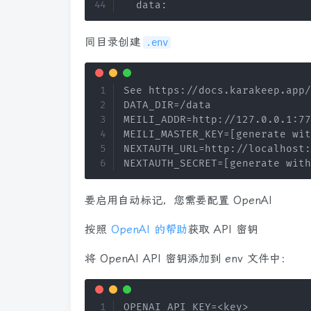
  data
:
同目录创建
.env
See https://docs.karakeep.app/
DATA_DIR=/data

MEILI_ADDR=http://127.0.0.1:77
MEILI_MASTER_KEY=[generate wit
NEXTAUTH_URL=http://localhost:
NEXTAUTH_SECRET=[generate with
要启用自动标记，您需要配置 OpenAI
按照
OpenAI 的帮助
获取 API 密钥
将 OpenAI API 密钥添加到 env 文件中：
OPENAI_API_KEY=<key>
