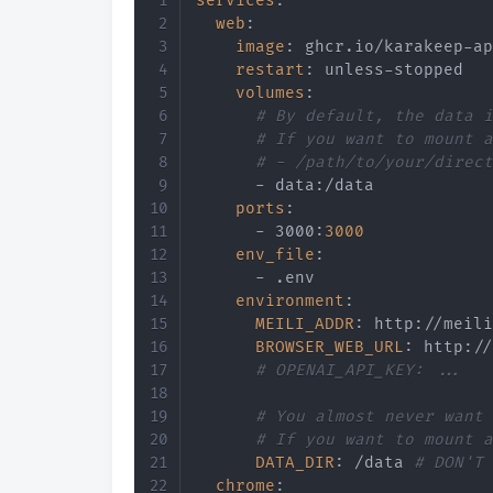
services
:
web
:
image
:
 ghcr.io/karakeep
-
ap
restart
:
 unless
-
stopped

volumes
:
# By default, the data i
# If you want to mount a
# - /path/to/your/direct
-
 data
:
/data

ports
:
-
 3000
:
3000
env_file
:
-
 .env

environment
:
MEILI_ADDR
:
 http
:
//meili
BROWSER_WEB_URL
:
 http
:
//
# OPENAI_API_KEY: ...
# You almost never want 
# If you want to mount a
DATA_DIR
:
 /data 
# DON'T 
chrome
: