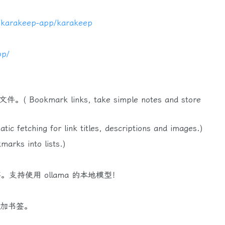
m/karakeep-app/karakeep
pp/
kmark links, take simple notes and store
ng for link titles, descriptions and images.)
s into lists.)
。支持使用 ollama 的本地模型！
添加书签。
。