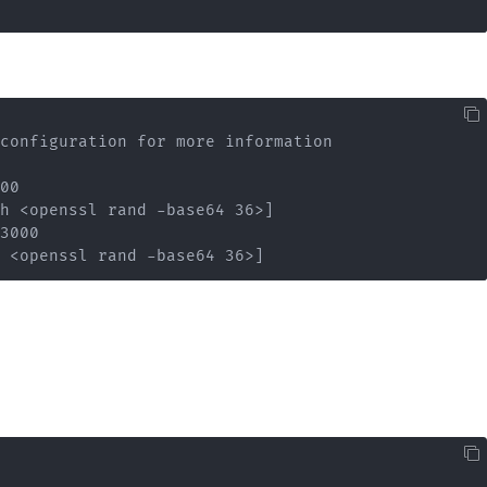
configuration for more information

00

h <openssl rand -base64 36>]

3000

 <openssl rand -base64 36>]