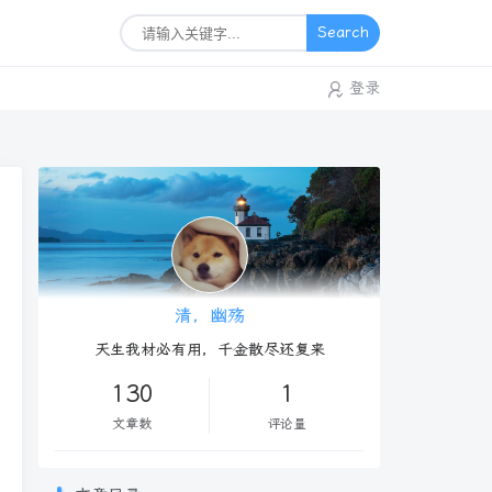
Search
登录
清，幽殇
天生我材必有用，千金散尽还复来
130
1
文章数
评论量