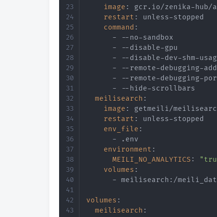
image
:
 gcr.io/zenika
-
hub/a
restart
:
 unless
-
stopped

command
:
-
-
-
no
-
sandbox

-
-
-
disable
-
gpu

-
-
-
disable
-
dev
-
shm
-
usag
-
-
-
remote
-
debugging
-
add
-
-
-
remote
-
debugging
-
por
-
-
-
hide
-
scrollbars

meilisearch
:
image
:
 getmeili/meilisearc
restart
:
 unless
-
stopped

env_file
:
-
 .env

environment
:
MEILI_NO_ANALYTICS
:
"tru
volumes
:
-
 meilisearch
:
/meili_dat
volumes
:
meilisearch
: