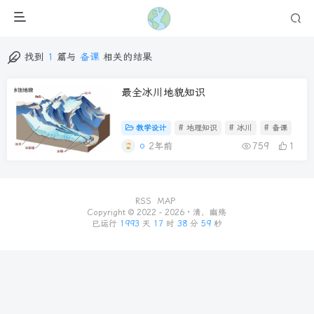
找到
1
篇与
备课
相关的结果
最全冰川地貌知识
教学设计
# 地理知识
# 冰川
# 备课
2年前
759
1
RSS
MAP
Copyright © 2022 - 2026 ·
清，幽殇
已运行
1993
天
17
时
38
分
59
秒