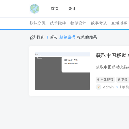
首页
关于
默认分类
技术搬砖
教学设计
故事奇谈
生活琐事
找到
1
篇与
超级密码
相关的结果
获取中国移动
2025-09-23
获取中国移动光猫超级密码
适用于广东大部分
http://192.168
# 中国移动
# 宽带
success! 
admin
1年
程序，点击启用或关闭
图片 等待 Telnet
image图片 账
入的密码是不会显示
入 cat /config/w
/config/work/las