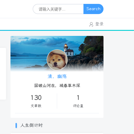
Search
登录
清，幽殇
国破山河在，城春草木深
130
1
文章数
评论量
人生倒计时