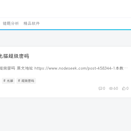
错题分析
精品软件
光猫超级密码
 原文地址 https://www.nodeseek.com/post-458344-1本教程
地区以及部分其他地区的移动光猫！ 首先，浏览器访问
.1.1/webcmcc/telnet.html image图片 如果出现提示：open telnet
# 光猫
# 超级密码
那么说明你适用于本篇教程！如果访问不成功的话看帖子后面。 打开控制面板 -
前
0
60
0
 Windows 功能，下滑找到 Telnet 客户端勾选后点击确定！ image
 开启后，打开 CMD 命令提示符，输入 telnet 192.168.1.1 并回车！
号密码就是你光猫背后的普通用户的账号密码。账号一般为 user，注意：输
出来的，保证输入正确就行了！ image图片 登录成功后，复制粘贴输
orkb/backup_lastgood.xml | grep aucTeleAccountPassword或者 cat
tgood.xml | grep aucTeleAccountPassword image图片 6.Value=" " 内