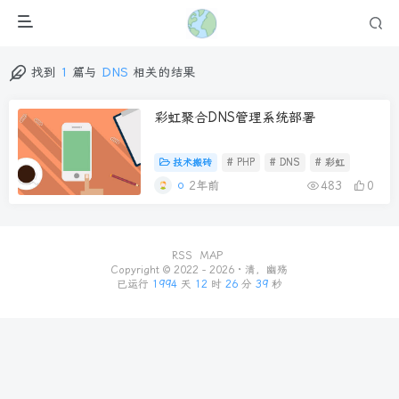
找到
1
篇与
DNS
相关的结果
彩虹聚合DNS管理系统部署
技术搬砖
# PHP
# DNS
# 彩虹
2年前
483
0
RSS
MAP
Copyright © 2022 - 2026 ·
清，幽殇
已运行
1994
天
12
时
26
分
39
秒