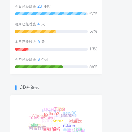
23
今日已经过去
小时
97%
4
这周已经过去
天
57%
6
本月已经过去
天
19%
8
今年已经过去
个月
66%
3D标签云
FRP
DOH
telegraph
无root
serv00
Vaultwarden
cf_workers
python3
Whoogle
PT
sharex
python
Transmission
一键
阿里云
ipv6
内网穿透
searx
稍后阅读
alist
telegram
rclone
金刚长寿功
代理
PHP
列表程序
直链解析