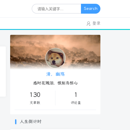
Search
登录
清，幽殇
感时花溅泪，恨别鸟惊心
130
1
文章数
评论量
人生倒计时