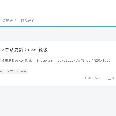
错题分析
精品软件
wer自动更新Docker镜像
动更新Docker镜像 ​__imgapi.cn__5c9c2dac47679.jpg 1920×1080图
er 可以迅速在 VPS 上运行服务，而不用配置和修改环境。Docker 服务的更
实现，当运行的 Docker 数目多了之后，保持镜像最新就成为了一项琐
ker
# Watchtower
tchtower 可以便捷地监控 Docker 服务是否有最新镜像，自动拉取最
前
0
793
0
除旧有镜像。 Docker compose 是用于定义和运行多容器 Docker
 docker-compose.yml​ 文件后，使用 docker compose up -d​
的全部 Docker 服务都使用这一方式部署。 以下是 Watchtower 的
yml​ 文件设置。 Docker Compose 文件 version: "3.3" services:
e: containrrr/watchtower:latest container_name: watchtower
topped volumes: - /var/run/docker.sock:/var/run/docker.sock