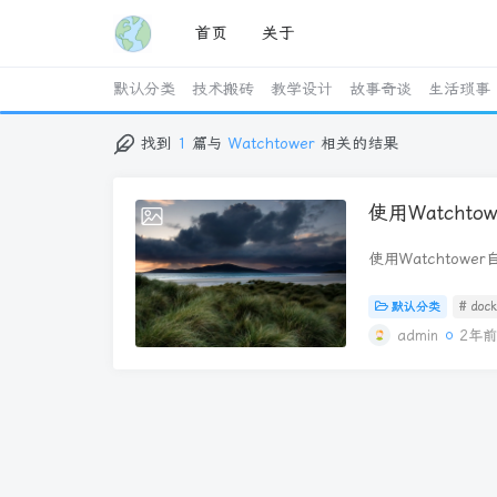
首页
关于
默认分类
技术搬砖
教学设计
故事奇谈
生活琐事
找到
1
篇与
Watchtower
相关的结果
使用Watchto
2024-12-02
使用Watchtower自
片​ 使用 Dock
新通过拉取最新镜像
默认分类
# doc
碎的工作。使用 Wa
admin
2年
新镜像、更新服务并删
应用程序的工具。在配置好
即可方便上线服务，我
docker-compose.
watchtower: imag
restart: unless-s