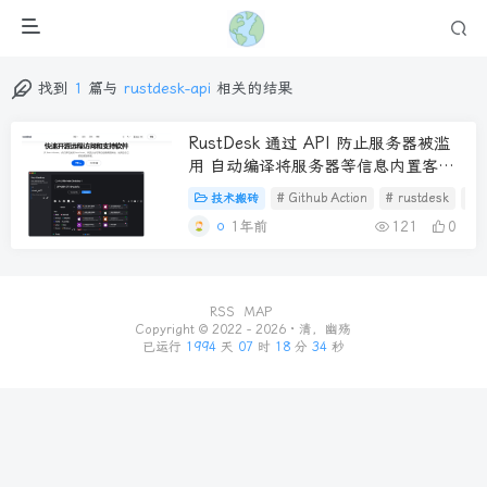
找到
1
篇与
rustdesk-api
相关的结果
RustDesk 通过 API 防止服务器被滥
用 自动编译将服务器等信息内置客户
端
技术搬砖
# Github Action
# rustdesk
# 
1年前
121
0
RSS
MAP
Copyright © 2022 - 2026 ·
清，幽殇
已运行
1994
天
07
时
18
分
34
秒