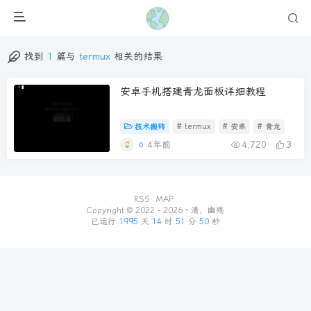
找到
1
篇与
termux
相关的结果
安卓手机搭建青龙面板详细教程
技术搬砖
# termux
# 安卓
# 青龙
4年前
4,720
3
RSS
MAP
Copyright © 2022 - 2026 ·
清，幽殇
已运行
1995
天
14
时
51
分
50
秒