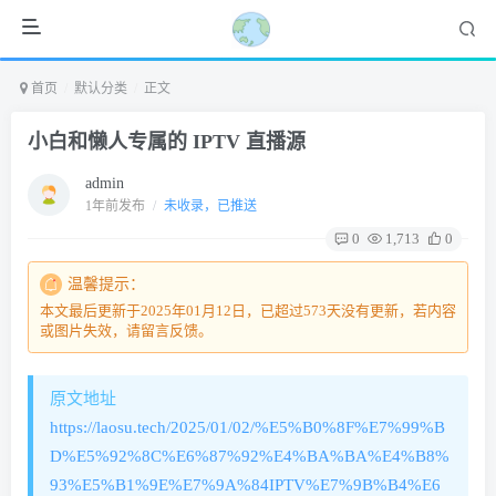
首页
默认分类
正文
小白和懒人专属的 IPTV 直播源
admin
1年前发布
/
未收录，已推送
0
1,713
0
温馨提示：
本文最后更新于2025年01月12日，已超过573天没有更新，若内容
或图片失效，请留言反馈。
原文地址
https://laosu.tech/2025/01/02/%E5%B0%8F%E7%99%B
D%E5%92%8C%E6%87%92%E4%BA%BA%E4%B8%
93%E5%B1%9E%E7%9A%84IPTV%E7%9B%B4%E6