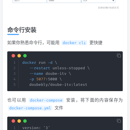
命令行安装
如果你熟悉命令行，可能用
​ 更快捷
docker cli
docker
 run 
-d
\
--restart
 unless-stopped 
\
--name
 doube-itv 
\
-p
5077
:5000 
\
   doubebly/doube-itv:latest
也可以用
​ 安装，将下面的内容保存为
docker-compose
​ 文件
docker-compose.yml
version: '3'
