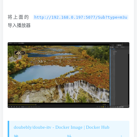
将上面的
http://192.168.0.197:5077/Sub?type=m3u
导入播放器
doubebly/doube-itv - Docker Image | Docker Hub