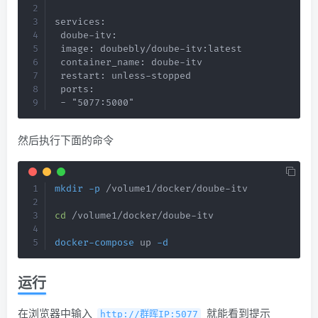
services:

 doube-itv:

 image: doubebly/doube-itv:latest

 container_name: doube-itv

 restart: unless-stopped

 ports:

 - "5077:5000"
然后执行下面的命令
mkdir
-p
 /volume1/docker/doube-itv

cd
 /volume1/docker/doube-itv

docker-compose
 up 
-d
运行
在浏览器中输入
​ 就能看到提示
http://群晖IP:5077