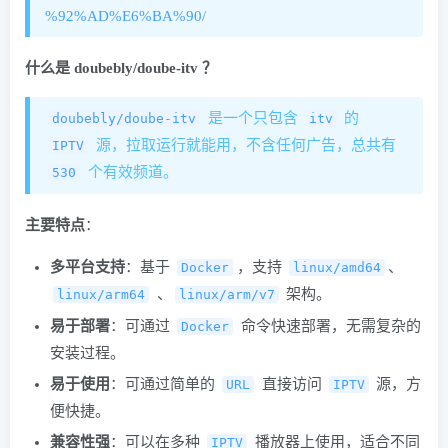
%92%AD%E6%BA%90/
什么是 doubebly/doube-itv ？
​ 是一个只包含
​ 的
doubebly/doube-itv
itv
​ 源，拉取运行就能用，不含任何广告，总共有
IPTV
​ 个有效频道。
530
主要特点
：
多平台支持
：基于
​，支持
​、
Docker
linux/amd64
​ 、
​ 架构。
linux/arm64
linux/arm/v7
易于部署
：可通过
​ 命令快速部署，无需复杂的
Docker
安装过程。
易于使用
：可通过简单的
​ 直接访问
​ 源，方
URL
IPTV
便快捷。
兼容性强
：可以在多种
​ 播放器上使用，适合不同
IPTV