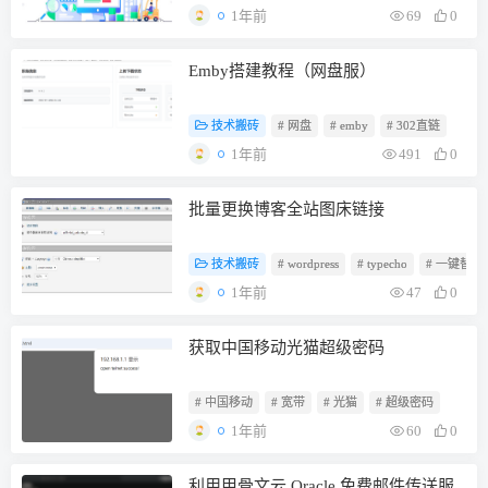
1年前
69
0
Emby搭建教程（网盘服）
技术搬砖
# 网盘
# emby
# 302直链
1年前
491
0
批量更换博客全站图床链接
技术搬砖
# wordpress
# typecho
# 一键替换
1年前
47
0
获取中国移动光猫超级密码
# 中国移动
# 宽带
# 光猫
# 超级密码
1年前
60
0
利用甲骨文云 Oracle 免费邮件传送服