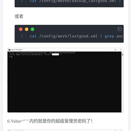
cat
 /config/workb/backup_lastgood.xml 
|
gre
或者
cat
 /config/work/lastgood.xml 
|
grep
 aucTel
6.Value=" " 内的就是你的超级管理员密码了！