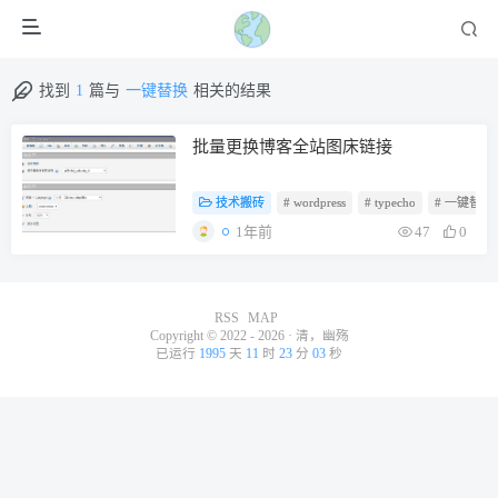
找到
1
篇与
一键替换
相关的结果
批量更换博客全站图床链接
技术搬砖
# wordpress
# typecho
# 一键替换
1年前
47
0
RSS
MAP
Copyright © 2022 - 2026 ·
清，幽殇
已运行
1995
天
11
时
23
分
03
秒