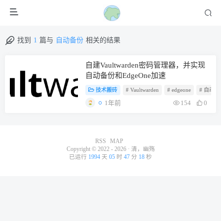
找到
1
篇与
自动备份
相关的结果
自建Vaultwarden密码管理器，并实现
自动备份和EdgeOne加速
技术搬砖
# Vaultwarden
# edgeone
# 自动备
1年前
154
0
RSS
MAP
Copyright © 2022 - 2026 ·
清，幽殇
已运行
1994
天
05
时
47
分
18
秒