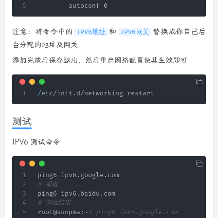
        autoconf 0
注意：将命令中的
和
替换成你自己后
IPV6地址
IPV6网关
台分配的地址及网关
添加完成后保存退出，然后重启网络配置使其生效即可
/
etc/init
.
d/networking restart
测试
IPV6 测试命令
ping6 ipv6
.
google
.
# 或者
ping6 ipv6
.
baidu
.
# 测试结果
root@sunpma:~
# ping6 ipv6.google.com