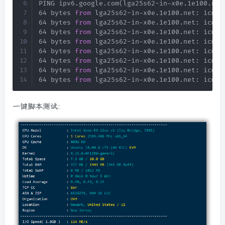
PING ipv6
.
google
.
com
(
lga25s62-in-x0e
.
1e100
.
net
64 bytes 
from
 lga25s62-in-x0e
.
1e100
.
net: icmp_
64 bytes 
from
 lga25s62-in-x0e
.
1e100
.
net: icmp_
64 bytes 
from
 lga25s62-in-x0e
.
1e100
.
net: icmp_
64 bytes 
from
 lga25s62-in-x0e
.
1e100
.
net: icmp_
64 bytes 
from
 lga25s62-in-x0e
.
1e100
.
net: icmp_
64 bytes 
from
 lga25s62-in-x0e
.
1e100
.
net: icmp_
64 bytes 
from
 lga25s62-in-x0e
.
1e100
.
net: icmp_
64 bytes 
from
 lga25s62-in-x0e
.
1e100
.
net: icmp_
一键脚本测试: