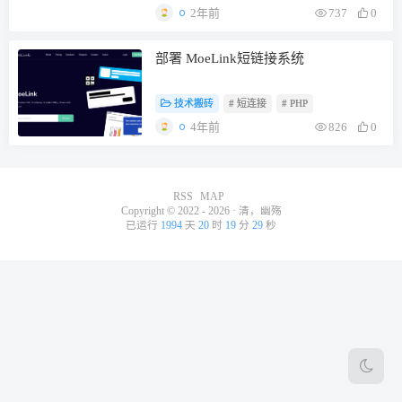
2年前
737
0
部署 MoeLink短链接系统
技术搬砖
# 短连接
# PHP
4年前
826
0
RSS
MAP
Copyright © 2022 - 2026 ·
清，幽殇
已运行
1994
天
20
时
19
分
29
秒