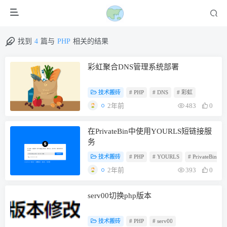
找到
4
篇与
PHP
相关的结果
彩虹聚合DNS管理系统部署
技术搬砖
# PHP
# DNS
# 彩虹
2年前
483
0
在PrivateBin中使用YOURLS短链接服
务
技术搬砖
# PHP
# YOURLS
# PrivateBin
2年前
393
0
serv00切换php版本
技术搬砖
# PHP
# serv00