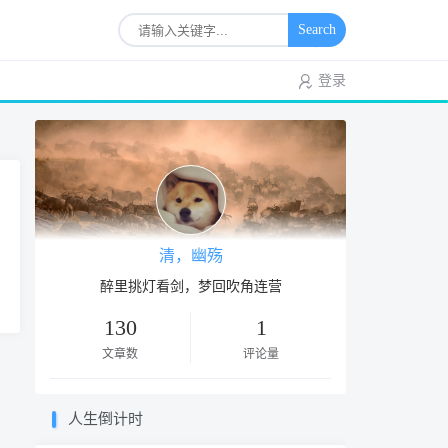
Search
登录
清，幽殇
醉里挑灯看剑，梦回吹角连营
130
1
文章数
评论量
人生倒计时