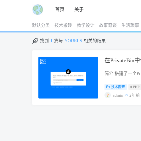
首页
关于
默认分类
技术搬砖
教学设计
故事奇谈
生活琐事
找到
1
篇与
YOURLS
相关的结果
在PrivateB
2024-09-25
简介 搭建了一个P
太复杂，就像是这
技术搬砖
# PHP
配置，使之出现这个按
发的开源短链接管
admin
2年前
强大的数据统计分
https://github.c
https://github.
YOURLS的安装环境要
改主题文件） MyS
站点目录点击宝塔的远