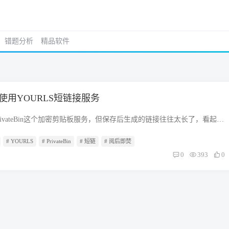
错题分析
精品软件
in中使用YOURLS短链接服务
rivateBin这个加密剪贴板服务，但保存后生成的链接往往太长了，看起来
样： 图片 暂时我们还是没有上面的那个缩短链接按钮，接下来我们就来
# YOURLS
# PrivateBin
# 短链
# 阅后即焚
钮来缩短链接。 部署YOURLS YOURLS是一款使用 PHP+MySQL 开
理系统，可以创建公开或私有的短链接，允许随机或自定义关键字，拥有
0
393
0
析功能，文档齐全，插件丰富，支持开放 API 扩展。项目：
om/YOURLS/YOURLS 官网：http://yourls.org/ 下载：
com/YOURLS/YOURLS/archive/master.zip 准备 VPS 主机 短域名 宝塔面板 环境
求如下： Nginx 1.20 PHP 7.2.0+ （PHP8.1 会出现排版问题，需要修
QL 5+ 开始搭建 首先用宝塔新建站点，选择好 php 和 mysql 然后进入该
程下载输入 Yourls 的下载地址 目前嗯最新版本是 1.92